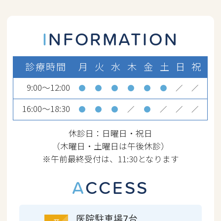
なお、8月17日 (月) より通常通り診療を行
います。ご迷惑をおかけしますが、ご了
INFORMATION
承の程お願いいたします。
診療時間
月
火
水
木
金
土
日
祝
2026.06.26
9:00～12:00
●
●
●
●
●
●
／
／
台風8号と7号の接近に伴い、患者
16:00～18:30
●
●
●
／
●
／
／
／
様および職員の安全確保のため、
明日 (6月27日) の診療開始時間を
休診日：日曜日・祝日
遅らせる、または診療終了時間を
（木曜日・土曜日は午後休診）
※午前最終受付は、11:30となります
早める可能性があります。
診療体制に変更が生じる場合
は、
ACCESS
当ホームページにてお知らせする
とともに、LINE公式アカウントか
医院駐車場7台