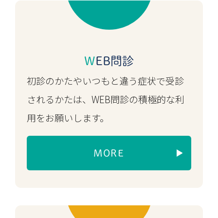
月3日) の診療開始時間を遅らせ
る、または午前中の診療を休診さ
せていただく可能性があります。
WEB問診
診療体制に変更が生じる場合
は、
当ホームページにてお知らせする
初診のかたやいつもと違う症状で受診
とともに、LINE公式アカウントか
されるかたは、WEB問診の積極的な利
らもメッセージを配信します。ご
用をお願いします。
来院前に最新の情報をご確認いた
だきますようお願いいたします。
MORE
ご迷惑をおかけしますが、ご理解
のほどよろしくお願いいたしま
す。