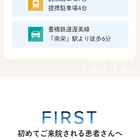
らもメッセージを配信します。ご
提携駐車場4台
来院前に最新の情報をご確認いた
だきますようお願いいたします。
豊橋鉄道渥美線
ご迷惑をおかけしますが、ご理解
「南栄」駅より徒歩6分
のほどよろしくお願いいたしま
す。
2026.06.03
台風6号の接近に伴い、
本日 (6月3
日) の診療開始時間
を
9:30から
に変
FIRST
更させていただきます。
この変更に伴い、
オンラインでの
初めてご来院される患者さんへ
順番受付開始時間
も
9:15から
に変