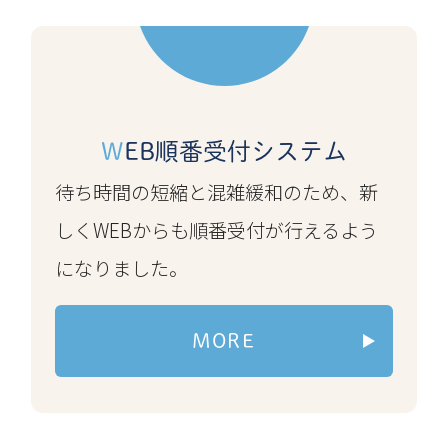
更します。
ご迷惑をおかけしますが、患者様
および職員の安全確保のため、ご
理解のほどよろしくお願いいたし
WEB順番受付システム
ます。
雨が小降りになり、安全が確保さ
待ち時間の短縮と混雑緩和のため、新
れてから受診していただければ幸
しくWEBからも順番受付が行えるよう
いです。
になりました。
MORE
2026.06.02
台風6号の接近に伴い、患者様およ
び職員の安全確保のため、明日 (6