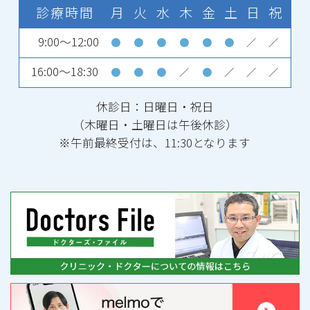
診療時間
月
火
水
木
金
土
日
祝
9:00～12:00
●
●
●
●
●
●
／
／
16:00～18:30
●
●
●
／
●
／
／
／
休診日：日曜日・祝日
（木曜日・土曜日は午後休診）
※午前最終受付は、11:30となります