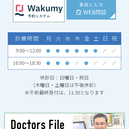
事前に入力
WEB問診
診療時間
月
火
水
木
金
土
日
祝
9:00～12:00
●
●
●
●
●
●
／
／
16:00～18:30
●
●
●
／
●
／
／
／
休診日：日曜日・祝日
（木曜日・土曜日は午後休診）
※午前最終受付は、11:30となります