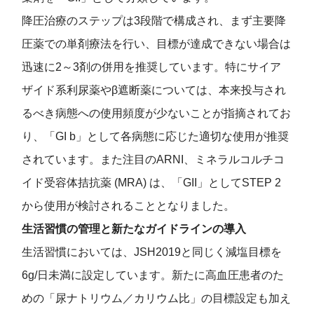
降圧治療のステップは3段階で構成され、まず主要降
圧薬での単剤療法を行い、目標が達成できない場合は
迅速に2～3剤の併用を推奨しています。特にサイア
ザイド系利尿薬やβ遮断薬については、本来投与され
るべき病態への使用頻度が少ないことが指摘されてお
り、「GI b」として各病態に応じた適切な使用が推奨
されています。また注目のA
RNI
、ミネラルコルチコ
イド受容体拮抗薬 (
MRA)
は、「GII」として
STEP 2
から使用が検討されることとなりました。
生活習慣の管理と新たなガイドラインの導入
生活習慣においては、JSH2019と同じく減塩目標を
6g/日未満に設定しています。新たに高血圧患者のた
めの「尿ナトリウム／カリウム比」の目標設定も加え