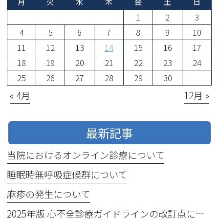
月
火
水
木
金
土
日
1
2
3
4
5
6
7
8
9
10
11
12
13
14
15
16
17
18
19
20
21
22
23
24
25
26
27
28
29
30
« 4月
12月 »
最新記事
当院におけるオンライン診療について
睡眠時無呼吸症候群について
麻疹の発生について
2025年版 心不全診療ガイドラインの改訂点について