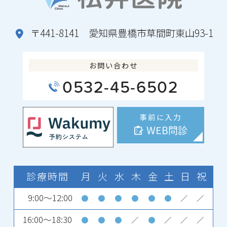
〒441-8141 愛知県豊橋市草間町東山93-1
お問い合わせ
0532-45-6502
事前に入力
WEB問診
診療時間
月
火
水
木
金
土
日
祝
9:00～12:00
●
●
●
●
●
●
／
／
16:00～18:30
●
●
●
／
●
／
／
／