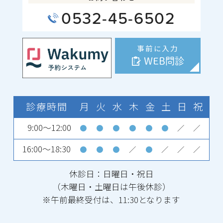
0532-45-6502
事前に入力
WEB問診
診療時間
月
火
水
木
金
土
日
祝
9:00～12:00
●
●
●
●
●
●
／
／
16:00～18:30
●
●
●
／
●
／
／
／
休診日：日曜日・祝日
（木曜日・土曜日は午後休診）
※午前最終受付は、11:30となります