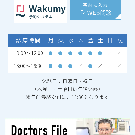
事前に入力
WEB問診
診療時間
月
火
水
木
金
土
日
祝
9:00～12:00
●
●
●
●
●
●
／
／
16:00～18:30
●
●
●
／
●
／
／
／
休診日：日曜日・祝日
（木曜日・土曜日は午後休診）
※午前最終受付は、11:30となります