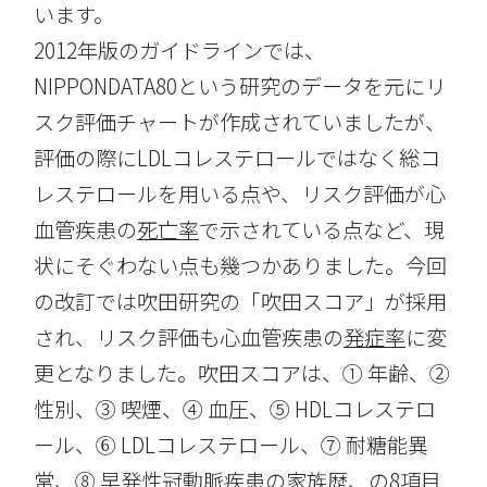
います。
2012年版のガイドラインでは、
NIPPONDATA80という研究のデータを元にリ
スク評価チャートが作成されていましたが、
評価の際にLDLコレステロールではなく総コ
レステロールを用いる点や、リスク評価が心
血管疾患の
死亡率
で示されている点など、現
状にそぐわない点も幾つかありました。今回
の改訂では吹田研究の「吹田スコア」が採用
され、リスク評価も心血管疾患の
発症率
に変
更となりました。吹田スコアは、① 年齢、②
性別、③ 喫煙、④ 血圧、⑤ HDLコレステロ
ール、⑥ LDLコレステロール、⑦ 耐糖能異
常、⑧ 早発性冠動脈疾患の家族歴、の8項目