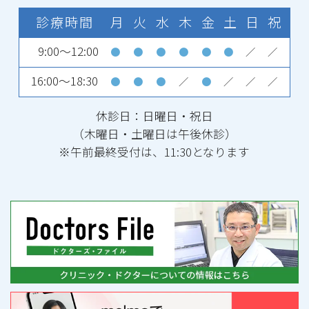
診療時間
月
火
水
木
金
土
日
祝
9:00～12:00
●
●
●
●
●
●
／
／
16:00～18:30
●
●
●
／
●
／
／
／
休診日：日曜日・祝日
（木曜日・土曜日は午後休診）
※午前最終受付は、11:30となります